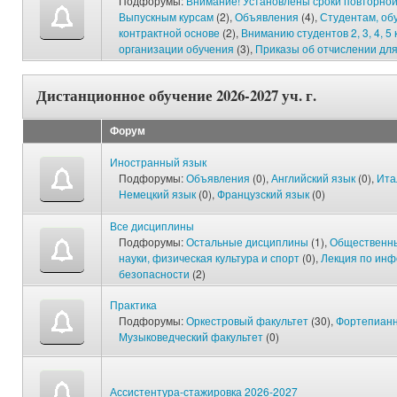
Подфорумы:
Внимание! Установлены сроки повторной
Выпускным курсам
(2),
Объявления
(4),
Студентам, об
контрактной основе
(2),
Вниманию студентов 2, 3, 4, 5 
организации обучения
(3),
Приказы об отчислении дл
Дистанционное обучение 2026-2027 уч. г.
Форум
Иностранный язык
Подфорумы:
Объявления
(0),
Английский язык
(0),
Ита
Немецкий язык
(0),
Французский язык
(0)
Все дисциплины
Подфорумы:
Остальные дисциплины
(1),
Общественны
науки, физическая культура и спорт
(0),
Лекция по ин
безопасности
(2)
Практика
Подфорумы:
Оркестровый факультет
(30),
Фортепианн
Музыковедческий факультет
(0)
Ассистентура-стажировка 2026-2027