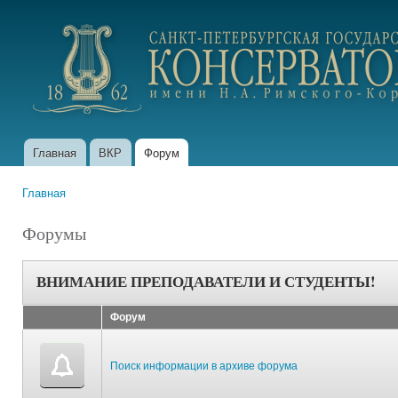
Пер
ос
portfolio.conservatory.ru
со
Главная
ВКР
Форум
Главное меню
Главная
Вы здесь
Форумы
ВНИМАНИЕ ПРЕПОДАВАТЕЛИ И СТУДЕНТЫ!
Форум
Поиск информации в архиве форума