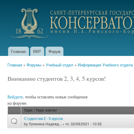
Пер
ос
portfolio.conservatory.ru
со
Главная
ВКР
Форум
Главное меню
Главная
»
Форумы
»
Учебный отдел
»
Информация Учебного отдела
Вы здесь
Вниманию студентов 2, 3, 4, 5 курсов!
Войдите
, чтобы оставлять новые сообщения
на форуме.
Topic / Topic starter
Студентам 2 - 5 курсов
by
Лугинина Надежд...
» чт, 02/09/2021 - 10:32