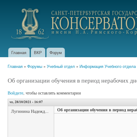
Пер
ос
portfolio.conservatory.ru
со
Главная
ВКР
Форум
Главное меню
Главная
»
Форумы
»
Учебный отдел
»
Информация Учебного отдела
Вы здесь
Об организации обучения в период нерабочих дн
Войдите
, чтобы оставлять комментарии
чт, 28/10/2021 - 16:07
Об организации обучения в период нера
Лугинина Надежд...