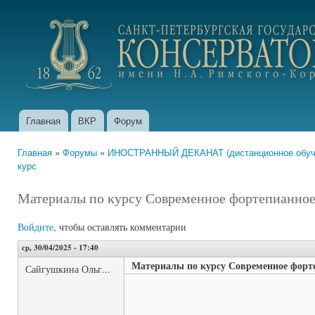
Пер
ос
portfolio.conservatory.ru
со
Главная
ВКР
Форум
Главное меню
Главная
»
Форумы
»
ИНОСТРАННЫЙ ДЕКАНАТ (дистанционное обуче
Вы здесь
курс
Материалы по курсу Современное фортепианное
Войдите
, чтобы оставлять комментарии
ср, 30/04/2025 - 17:40
Материалы по курсу Современное форте
Сайгушкина Ольг...