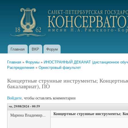
Пер
ос
portfolio.conservatory.ru
со
Главная
ВКР
Форум
Главное меню
Главная
»
Форумы
»
ИНОСТРАННЫЙ ДЕКАНАТ (дистанционное обуче
Вы здесь
Распределения
»
Оркестровый факультет
Концертные струнные инструменты; Концертные
бакалавриат), ПО
Войдите
, чтобы оставлять комментарии
чт, 29/08/2024 - 00:59
Концертные струнные инструменты; Кон
Марина Владимир...