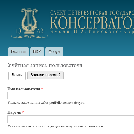
Пер
ос
portfolio.conservatory.ru
со
Главная
ВКР
Форум
Главное меню
Учётная запись пользователя
Войти
(активная вкладка)
Забыли пароль?
Главные
вкладки
Имя пользователя
*
Укажите ваше имя на сайте portfolio.conservatory.ru.
Пароль
*
Укажите пароль, соответствующий вашему имени пользователя.