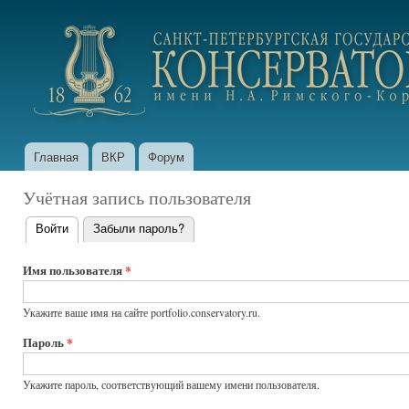
Пер
ос
portfolio.conservatory.ru
со
Главная
ВКР
Форум
Главное меню
Учётная запись пользователя
Войти
(активная вкладка)
Забыли пароль?
Главные
вкладки
Имя пользователя
*
Укажите ваше имя на сайте portfolio.conservatory.ru.
Пароль
*
Укажите пароль, соответствующий вашему имени пользователя.