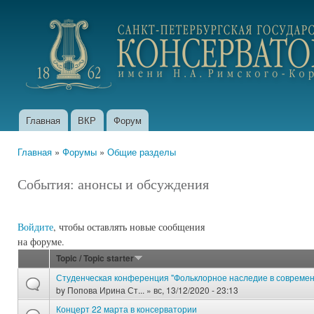
Пер
ос
portfolio.conservatory.ru
со
Главная
ВКР
Форум
Главное меню
Главная
»
Форумы
»
Общие разделы
Вы здесь
События: анонсы и обсуждения
Войдите
, чтобы оставлять новые сообщения
на форуме.
Topic / Topic starter
Студенческая конференция "Фольклорное наследие в совреме
by
Попова Ирина Ст...
» вс, 13/12/2020 - 23:13
Концерт 22 марта в консерватории