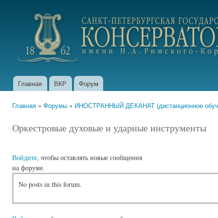
Пер
ос
portfolio.conservatory.ru
со
Главная
ВКР
Форум
Главное меню
Главная
»
Форумы
»
ИНОСТРАННЫЙ ДЕКАНАТ (дистанционное обуче
Вы здесь
Оркестровые духовые и ударные инструменты
Войдите
, чтобы оставлять новые сообщения
на форуме.
No posts in this forum.