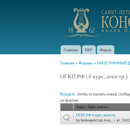
portfolio.conservatory
Главная
ВКР
Форум
Главное меню
Главная
»
Форумы
»
ИНОСТРАННЫЙ ДЕК
Вы здесь
ОГКП РФ (4 курс, иностр.)
Войдите
, чтобы оставлять новые сообщ
на форуме.
Topic / Topic starter
ОГКП РФ 4 курс, иностр.
by
Вейнмейстер Ана...
» вт, 10/0