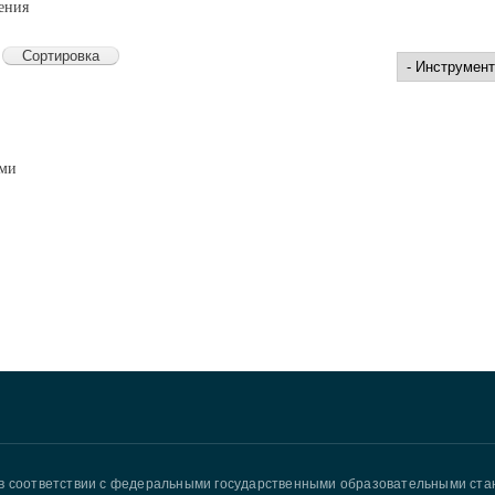
ения
а
ями
в соответствии с федеральными государственными образовательными ст