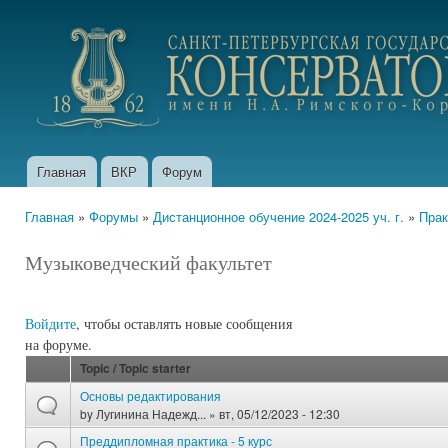
Пер
ос
portfolio.conservatory.ru
со
Главная
ВКР
Форум
Главное меню
Главная
»
Форумы
»
Дистанционное обучение 2024-2025 уч. г.
»
Прак
Вы здесь
Музыковедческий факультет
Войдите
, чтобы оставлять новые сообщения
на форуме.
Topic / Topic starter
Основы редактирования
by
Лугинина Надежд...
» вт, 05/12/2023 - 12:30
Преддипломная практика - 5 курс