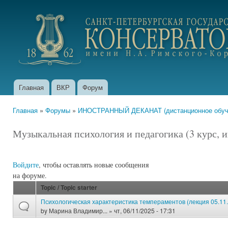
Пер
ос
portfolio.conservatory.ru
со
Главная
ВКР
Форум
Главное меню
Главная
»
Форумы
»
ИНОСТРАННЫЙ ДЕКАНАТ (дистанционное обуче
Вы здесь
Музыкальная психология и педагогика (3 курс, и
Войдите
, чтобы оставлять новые сообщения
на форуме.
Topic / Topic starter
Психологическая характеристика темпераментов (лекция 05.11
by
Марина Владимир...
» чт, 06/11/2025 - 17:31