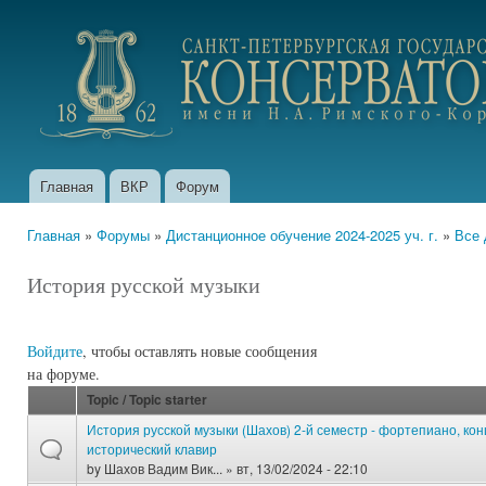
Пер
ос
portfolio.conservatory.ru
со
Главная
ВКР
Форум
Главное меню
Главная
»
Форумы
»
Дистанционное обучение 2024-2025 уч. г.
»
Все 
Вы здесь
История русской музыки
Войдите
, чтобы оставлять новые сообщения
на форуме.
Topic / Topic starter
История русской музыки (Шахов) 2-й семестр - фортепиано, ко
исторический клавир
by
Шахов Вадим Вик...
» вт, 13/02/2024 - 22:10