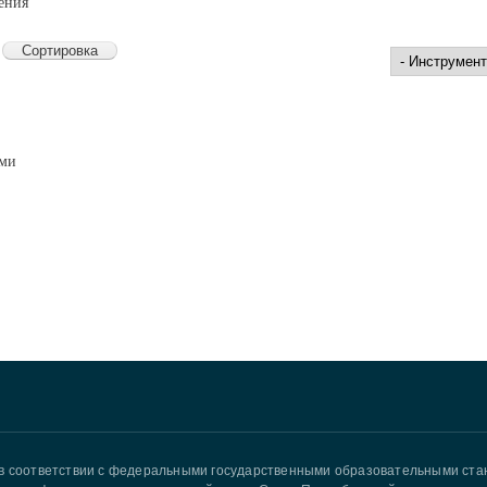
ения
а
ями
в соответствии с федеральными государственными образовательными ст