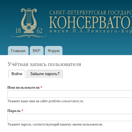
Пер
ос
portfolio.conservatory.ru
со
Главная
ВКР
Форум
Главное меню
Учётная запись пользователя
Войти
(активная вкладка)
Забыли пароль?
Главные
вкладки
Имя пользователя
*
Укажите ваше имя на сайте portfolio.conservatory.ru.
Пароль
*
Укажите пароль, соответствующий вашему имени пользователя.