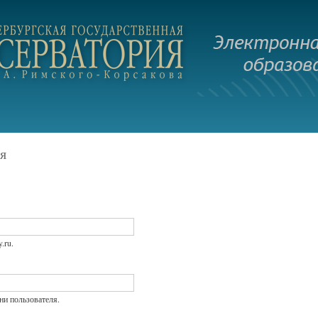
Перейти к
основному
.ru
содержанию
я
.ru.
и пользователя.