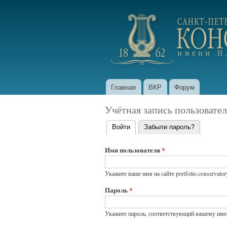
portfolio.conservatory
Главная
ВКР
Форум
Главное меню
Учётная запись пользовател
Войти
(активная вкладка)
Забыли пароль?
Главные
вкладки
Имя пользователя
*
Укажите ваше имя на сайте portfolio.conservatory
Пароль
*
Укажите пароль, соответствующий вашему имен