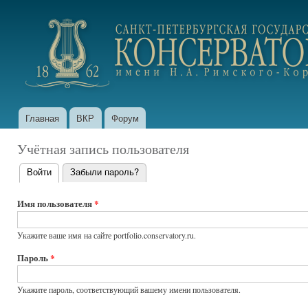
Пер
ос
portfolio.conservatory.ru
со
Главная
ВКР
Форум
Главное меню
Учётная запись пользователя
Войти
(активная вкладка)
Забыли пароль?
Главные
вкладки
Имя пользователя
*
Укажите ваше имя на сайте portfolio.conservatory.ru.
Пароль
*
Укажите пароль, соответствующий вашему имени пользователя.