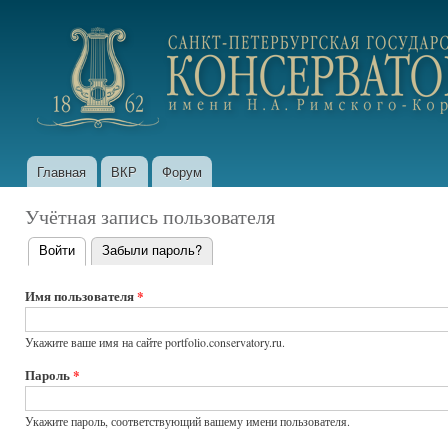
Пер
ос
portfolio.conservatory.ru
со
Главная
ВКР
Форум
Главное меню
Учётная запись пользователя
Войти
(активная вкладка)
Забыли пароль?
Главные
вкладки
Имя пользователя
*
Укажите ваше имя на сайте portfolio.conservatory.ru.
Пароль
*
Укажите пароль, соответствующий вашему имени пользователя.