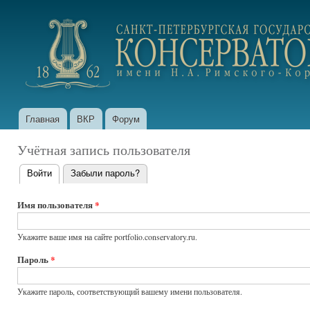
Пер
ос
portfolio.conservatory.ru
со
Главная
ВКР
Форум
Главное меню
Учётная запись пользователя
Войти
(активная вкладка)
Забыли пароль?
Главные
вкладки
Имя пользователя
*
Укажите ваше имя на сайте portfolio.conservatory.ru.
Пароль
*
Укажите пароль, соответствующий вашему имени пользователя.