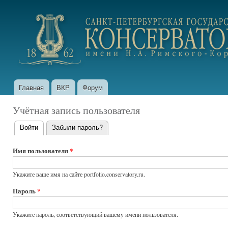
Пер
ос
portfolio.conservatory.ru
со
Главная
ВКР
Форум
Главное меню
Учётная запись пользователя
Войти
(активная вкладка)
Забыли пароль?
Главные
вкладки
Имя пользователя
*
Укажите ваше имя на сайте portfolio.conservatory.ru.
Пароль
*
Укажите пароль, соответствующий вашему имени пользователя.