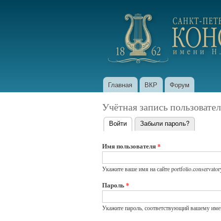
portfolio.conservatory
Главная
ВКР
Форум
Главное меню
Учётная запись пользовател
Войти
(активная вкладка)
Забыли пароль?
Главные
вкладки
Имя пользователя
*
Укажите ваше имя на сайте portfolio.conservatory
Пароль
*
Укажите пароль, соответствующий вашему имен