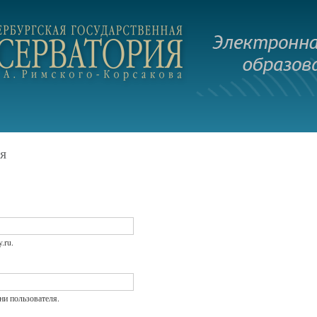
Перейти к
основному
.ru
содержанию
я
.ru.
и пользователя.