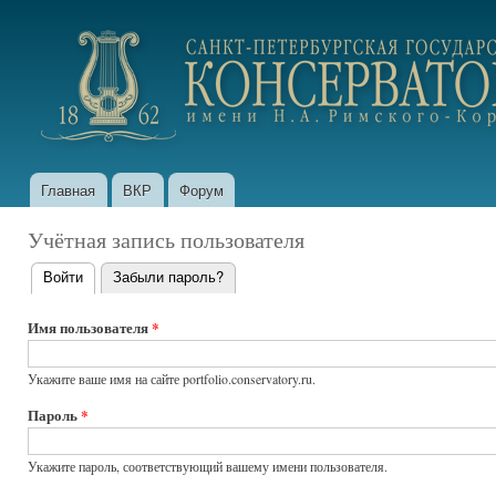
Пер
ос
portfolio.conservatory.ru
со
Главная
ВКР
Форум
Главное меню
Учётная запись пользователя
Войти
(активная вкладка)
Забыли пароль?
Главные
вкладки
Имя пользователя
*
Укажите ваше имя на сайте portfolio.conservatory.ru.
Пароль
*
Укажите пароль, соответствующий вашему имени пользователя.