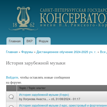
Пер
ос
portfolio.conservatory.ru
со
Главная
ВКР
Форум
Главное меню
Главная
»
Форумы
»
Дистанционное обучение 2024-2025 уч. г.
»
Все 
Вы здесь
История зарубежной музыки
Войдите
, чтобы оставлять новые сообщения
на форуме.
Topic / Topic starter
История зарубежной музыки (II курс)
by
Логунова Анаста...
» сб, 31/08/2024 - 01:17
История зарубежной музыки (I курс, оркестровый и фортепиан